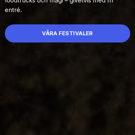
foodtrucks och magi – givetvis med fri
entré.
VÅRA FESTIVALER